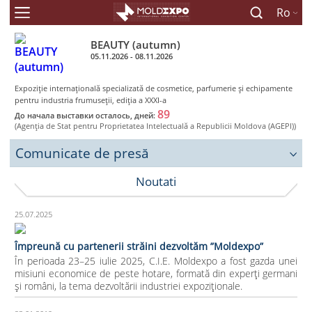
Ro
BEAUTY (autumn)
05.11.2026 - 08.11.2026
Expoziţie internaţională specializată de cosmetice, parfumerie şi echipamente
pentru industria frumuseţii, ediţia a XXXI-a
89
До начала выставки осталось, дней:
(Agenţia de Stat pentru Proprietatea Intelectuală a Republicii Moldova (AGEPI))
Comunicate de presă
Noutati
25.07.2025
Împreună cu partenerii străini dezvoltăm ”Moldexpo”
În perioada 23–25 iulie 2025, C.I.E. Moldexpo a fost gazda unei
misiuni economice de peste hotare, formată din experți germani
și români, la tema dezvoltării industriei expoziționale.