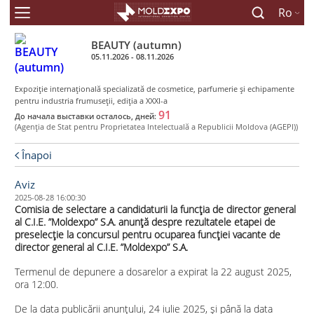
Ro
BEAUTY (autumn)
05.11.2026 - 08.11.2026
Expoziţie internaţională specializată de cosmetice, parfumerie şi echipamente
pentru industria frumuseţii, ediţia a XXXI-a
91
До начала выставки осталось, дней:
(Agenţia de Stat pentru Proprietatea Intelectuală a Republicii Moldova (AGEPI))
Înapoi
Aviz
2025-08-28 16:00:30
Comisia de selectare a candidaturii la funcția de director general
al C.I.E. ”Moldexpo” S.A. anunță despre rezultatele etapei de
preselecție la concursul pentru ocuparea funcției vacante de
director general al C.I.E. ”Moldexpo” S.A.
Termenul de depunere a dosarelor a expirat la 22 august 2025,
ora 12:00.
De la data publicării anunțului, 24 iulie 2025, și până la data