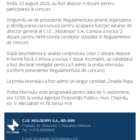
limită, 22 august 2025, au fost depuse 4 dosare pentru
participarea la concurs.
Diriguindu-se de prevederile Regulamentului privind organizarea
și desfășurarea concursului pentru ocuparea funcției vacante de
director general al C.I.E. „Moldexpo” S.A., Comisia a exclus 2
dosare pentru neîntrunirea condițiilor stipulate în Regulamentul
de concurs.
După deschiderea și analiza conținutului celor 2 dosare depuse
în formă fizică, Comisia a exclus 1 dosar incomplet, iar candidatul
a fost declarat neeligibil pentru a fi admis la proba interviului
(conform prevederilor Regulamentului de concurs).
La proba interviului a fost admis un singur candidat, Zinaida Popa.
Proba interviului este programată pentru data de 5 septembrie,
ora 12:00, la sediul Agenției Proprietății Publice, mun. Chișinău,
str. V. Alecsandri nr.78, biroul 418.
C.I.E. MOLDEXPO S.A., MD-2008
Chisinau, str. Ghioceilor, 1, Republica Moldova
Tel.: (+373) 69600643
E-mail:
secretariat [at]moldexpo.md