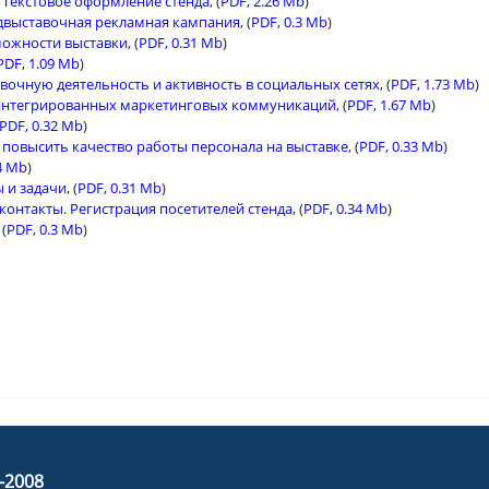
. Текстовое оформление стенда
, (
PDF, 2.26 Mb
)
едвыставочная рекламная кампания
, (
PDF, 0.3 Mb
)
можности выставки
, (
PDF, 0.31 Mb
)
PDF, 1.09 Mb
)
вочную деятельность и активность в социальных сетях
, (
PDF, 1.73 Mb
)
 интегрированных маркетинговых коммуникаций
, (
PDF, 1.67 Mb
)
PDF, 0.32 Mb
)
 повысить качество работы персонала на выставке
, (
PDF, 0.33 Mb
)
4 Mb
)
 и задачи
, (
PDF, 0.31 Mb
)
онтакты. Регистрация посетителей стенда
, (
PDF, 0.34 Mb
)
 (
PDF, 0.3 Mb
)
D-2008