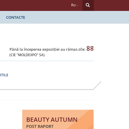
Ro
CONTACTE
88
Până la începerea expoziției au rămas zile:
(CIE "MOLDEXPO" SA)
UTILE
BEAUTY AUTUMN
POST RAPORT