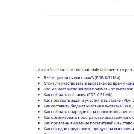
PUTEȚI OBȚINE MU
EXPOZIȚII!
Această secțiune include materiale utile pentru o parti
В чём ценность выставок?
, (
PDF, 0.31 Mb
)
Стоит ли участвовать в выставках во время кри
Что мешает экспонентам получать от выставо
Как выбрать выставку
, (
PDF, 0.31 Mb
)
Как поставить задачи участия в выставке
, (
PDF, 
Как составить бюджет участия в выставке
, (
PDF,
Как выбрать подрядчика на проектирование и 
Как организовать пространство выставочного 
Как привлечь внимание посетителей к выставо
Как выгодно представить продукт на выставочн