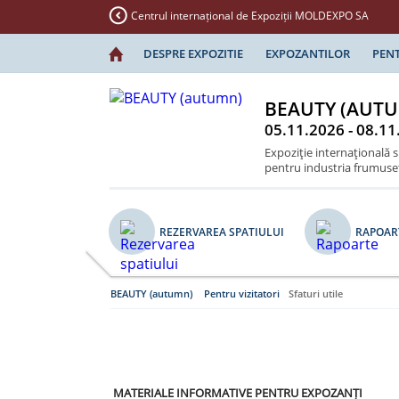
Centrul internațional de Expoziții MOLDEXPO SA
DESPRE EXPOZITIE
EXPOZANTILOR
PENT
BEAUTY (AUT
05.11.2026 - 08.11
Expoziţie internaţională 
pentru industria frumuseţi
REZERVAREA SPATIULUI
RAPOAR
BEAUTY (autumn)
Pentru vizitatori
Sfaturi utile
MATERIALE INFORMATIVE PENTRU EXPOZANȚI