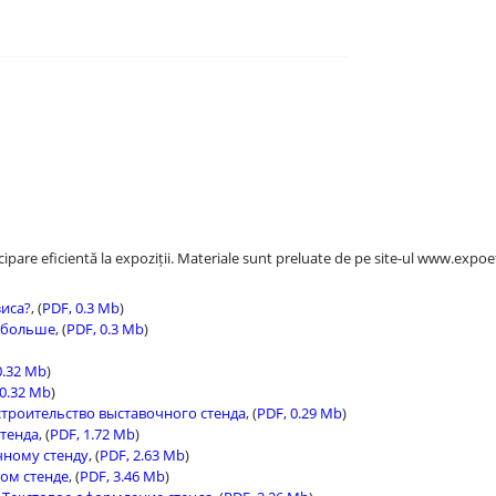
LT MAI MULT DE LA
Karasiov Nicolai, director al AVK "ExpoEffect"
cipare eficientă la expoziții. Materiale sunt preluate de pe site-ul www.expoe
зиса?
, (
PDF, 0.3 Mb
)
к больше
, (
PDF, 0.3 Mb
)
0.32 Mb
)
 0.32 Mb
)
строительство выставочного стенда
, (
PDF, 0.29 Mb
)
стенда
, (
PDF, 1.72 Mb
)
чному стенду
, (
PDF, 2.63 Mb
)
ом стенде
, (
PDF, 3.46 Mb
)