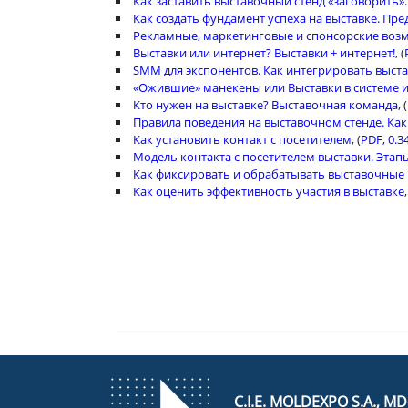
Как заставить выставочный стенд «заговорить»
Как создать фундамент успеха на выставке. Пр
Рекламные, маркетинговые и спонсорские воз
Выставки или интернет? Выставки + интернет!
, (
SMM для экспонентов. Как интегрировать выста
«Ожившие» манекены или Выставки в системе
Кто нужен на выставке? Выставочная команда
, (
Правила поведения на выставочном стенде. Как
Как установить контакт с посетителем
, (
PDF, 0.3
Модель контакта с посетителем выставки. Этапы
Как фиксировать и обрабатывать выставочные к
Как оценить эффективность участия в выставке
,
C.I.E. MOLDEXPO S.A., M