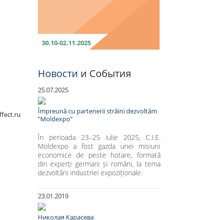
30.10-02.11.2025
Новости
и События
25.07.2025
Împreună cu partenerii străini dezvoltăm
ffect.ru
”Moldexpo”
În perioada 23–25 iulie 2025, C.I.E.
Moldexpo a fost gazda unei misiuni
economice de peste hotare, formată
din experți germani și români, la tema
dezvoltării industriei expoziționale.
23.01.2019
Николая Карасева