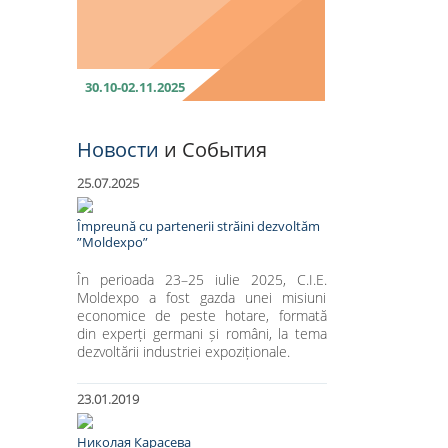
30.10-02.11.2025
Новости
и События
25.07.2025
Împreună cu partenerii străini dezvoltăm
”Moldexpo”
În perioada 23–25 iulie 2025, C.I.E.
Moldexpo a fost gazda unei misiuni
economice de peste hotare, formată
din experți germani și români, la tema
dezvoltării industriei expoziționale.
23.01.2019
Николая Карасева