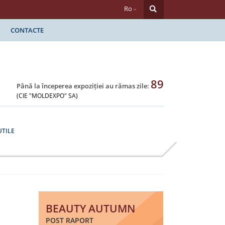
Ro
CONTACTE
89
Până la începerea expoziției au rămas zile:
(CIE "MOLDEXPO" SA)
UTILE
BEAUTY AUTUMN
POST RAPORT