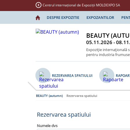
Centrul internațional de Expoziții MOLDEXPO SA
DESPRE EXPOZITIE
EXPOZANTILOR
PENT
BEAUTY (AUT
05.11.2026 - 08.11
Expoziţie internaţională 
pentru industria frumuseţi
REZERVAREA SPATIULUI
RAPOAR
BEAUTY (autumn)
Rezervarea spatiului
Rezervarea spatiului
Numele dvs