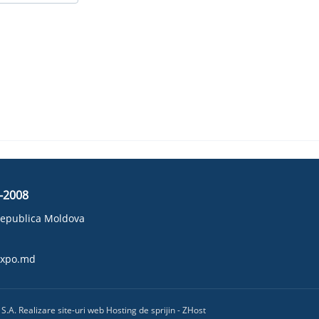
D-2008
, Republica Moldova
dexpo.md
A. Realizare site-uri web Hosting de sprijin - ZHost